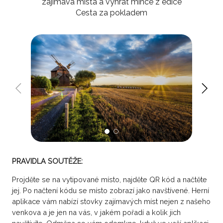
zajímává místa a vyhrát mince z edice
Cesta za pokladem
PRAVIDLA SOUTĚŽE:
Projděte se na vytipované místo, najděte QR kód a načtěte
jej. Po načtení kódu se místo zobrazí jako navštívené. Herní
aplikace vám nabízí stovky zajímavých míst nejen z našeho
venkova a je jen na vás, v jakém pořadí a kolik jich