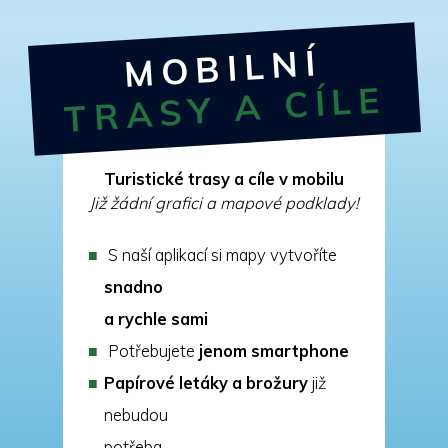
MOBILNÍ
TRASY A CÍLE
Turistické trasy a cíle v mobilu
Již žádní grafici a mapové podklady!
S naší aplikací si mapy vytvoříte
snadno
a rychle sami
Potřebujete
jenom smartphone
Papírové letáky a brožury
již
nebudou
potřeba