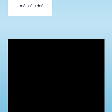
měsíců a dnů