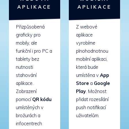
APLIKACE
APLIKACE
Přizpůsobená
Z webové
graficky pro
aplikace
mobily, ale
vyrobíme
funkční i pro PC a
plnohodnotnou
tablety bez
mobilní aplikaci,
nutnosti
která bude
stahování
umístěna v
App
aplikace.
Store
a
Google
Zobrazení
Play
.
Možnost
pomocí
QR kódu
přidat rozesílání
umístěných v
push notifikací
brožurách a
uživatelům.
infocentrech