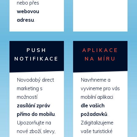
nebo přes
webovou
adresu
.
PUSH
APLIKACE
NOTIFIKACE
NA MÍRU
Novodobý direct
Navrhneme a
marketing s
vyvineme pro vás
možností
mobilní aplikaci
zasílání zpráv
dle vašich
přímo do mobilu
.
požadavků
.
Upozorňujte na
Zdigitalizujeme
nové zboží, slevy,
vaše turistické